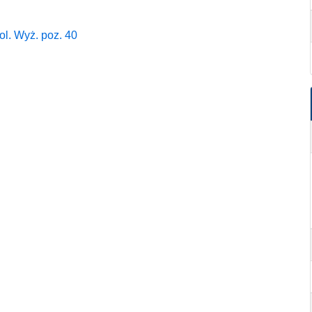
l. Wyż. poz. 40
l. Wyż. poz. 40