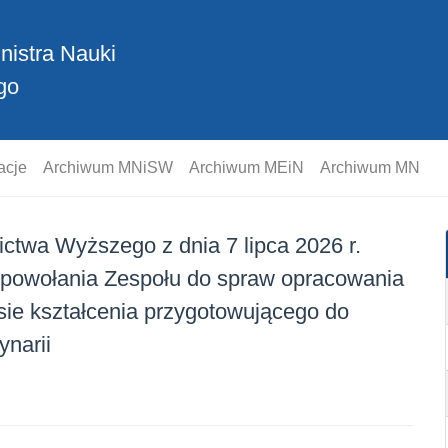
nistra Nauki
go
acje
Archiwum MNiSW
Archiwum MEiN
Archiwum MN
ictwa Wyższego z dnia 7 lipca 2026 r.
 powołania Zespołu do spraw opracowania
sie kształcenia przygotowującego do
narii