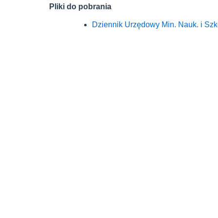
Pliki do pobrania
Dziennik Urzędowy Min. Nauk. i Szko
Dziennik Urzędowy Min. Nauk. i Szko