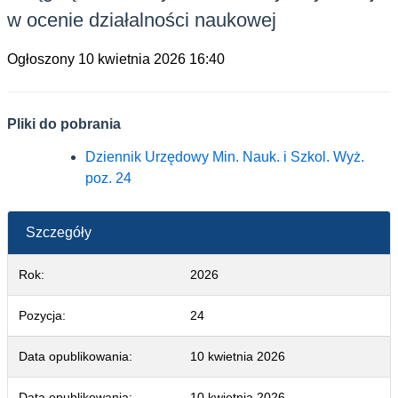
w ocenie działalności naukowej
Ogłoszony 10 kwietnia 2026 16:40
Pliki do pobrania
Dziennik Urzędowy Min. Nauk. i Szkol. Wyż. poz.
Dziennik Urzędowy Min. Nauk. i Szkol. Wyż.
poz. 24
Szczegóły
Rok:
2026
Pozycja:
24
Data opublikowania:
10 kwietnia 2026
Data opublikowania:
10 kwietnia 2026